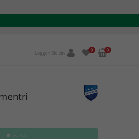
0
0
Loggen Sie ein
umentri
KAUFEN