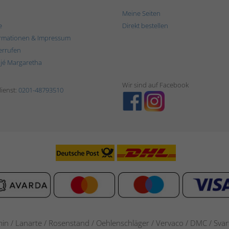
Meine Seiten
e
Direkt bestellen
rmationen & Impressum
errufen
ljé Margaretha
Wir sind auf Facebook
ienst:
0201-48793510
in / Lanarte / Rosenstand /
Oehlenschläger / Vervaco / DMC / Svarta