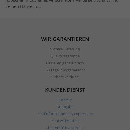
hübschen Motiv eines verschneiten Winterlandschafts mit
kleinen Häusern,...
WIR GARANTIEREN
Sichere Lieferung
Qualitätsgarantie
Bestellen ganz einfach
60 Tage Rückgaberecht
Sichere Zahlung
KUNDENDIENST
Kontakt
Rückgabe
Kaufinformationen & Impressum
Kauf widerrufen
Über Ateljé Margaretha