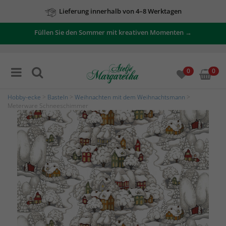
Lieferung innerhalb von 4–8 Werktagen
Füllen Sie den Sommer mit kreativen Momenten →
0
0
Hobby-ecke
>
Basteln
>
Weihnachten mit dem Weihnachtsmann
>
Meterware Schneeschimmer