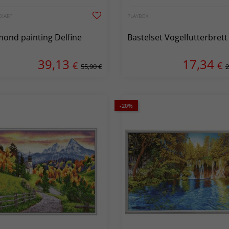
DIART
PLAYBOX
ond painting Delfine
Bastelset Vogelfutterbrett
39,13
17,34
€
€
55,90 €
2
-20%