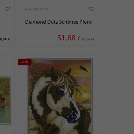
DIAMOND DOTZ
Diamond Dotz Schönes Pferd
51,68
€
8,90 €
68,90 €
-20%