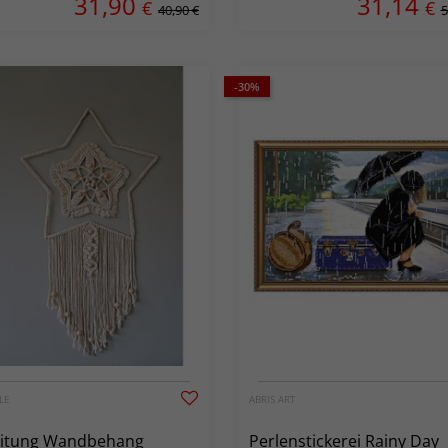
31,90
31,14
€
€
40,90 €
5
-30%
LE
ABRIS ART
eitung Wandbehang
Perlenstickerei Rainy Day