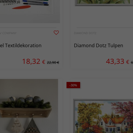
IV COMPANY
DIAMOND DOTZ
el Textildekoration
Diamond Dotz Tulpen
18,32
43,33
€
€
22,90 €
6
-30%