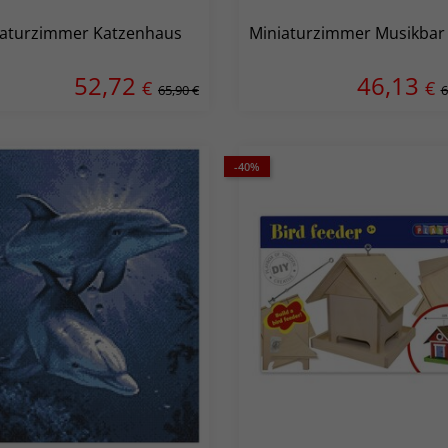
iaturzimmer Katzenhaus
Miniaturzimmer Musikbar
52,72
46,13
€
€
65,90 €
6
-40%