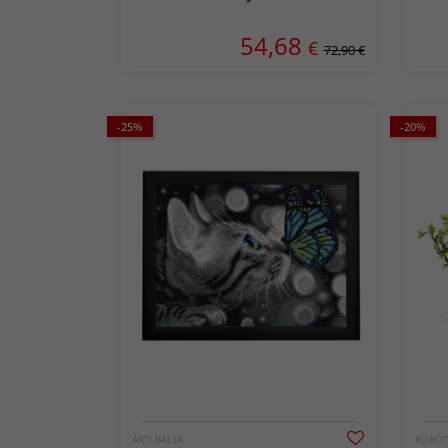
54,68
€
72,90 €
-25%
-20%
ARTI BALTA
ROBOT