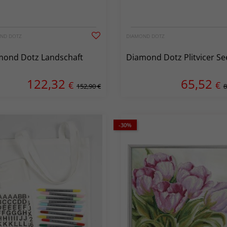
ND DOTZ
DIAMOND DOTZ
mond Dotz Landschaft
Diamond Dotz Plitvicer Se
122,32
65,52
€
€
152,90 €
8
-30%