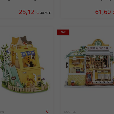
25,12
61,60
€
40,60 €
-30%
IME
ROBOTIME