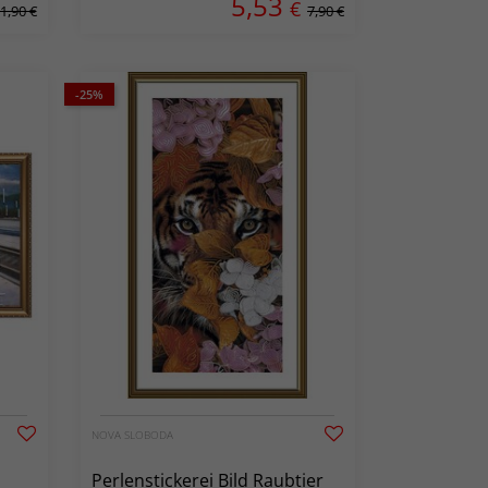
5,53
€
1,90 €
7,90 €
-25%
NOVA SLOBODA
Perlenstickerei Bild Raubtier