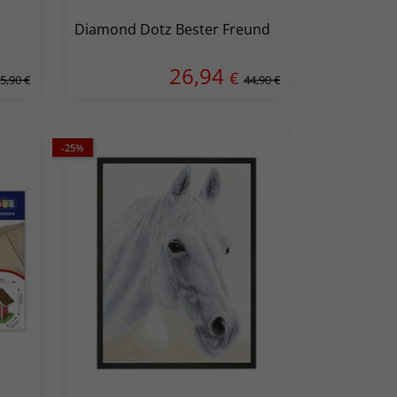
Diamond Dotz Bester Freund
26,94
€
5,90 €
44,90 €
-25%