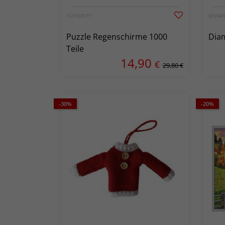
1CONZEPT
WIZAR
Puzzle Regenschirme 1000
Diam
Teile
14,90
€
29,80 €
-30%
-20%