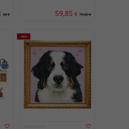
59,85
€
€
88 €
79,80 €
-40%
DIAMOND DOTZ