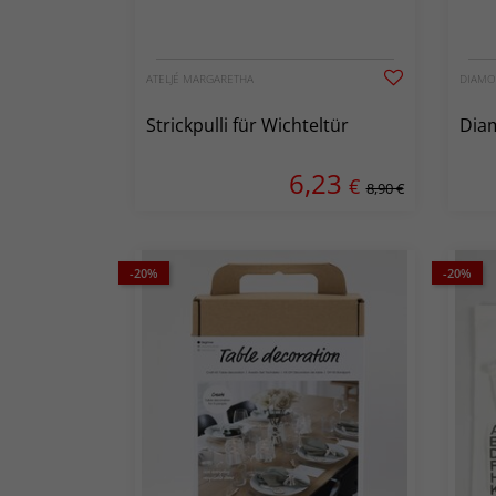
ATELJÉ MARGARETHA
DIAMO
Strickpulli für Wichteltür
Dia
6,23
€
8,90 €
-20%
-20%