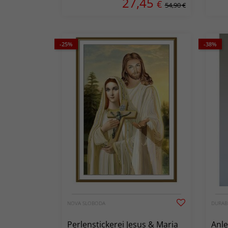
27,45
€
54,90 €
-25%
-38%
NOVA SLOBODA
DURAB
Perlenstickerei Jesus & Maria
Anl