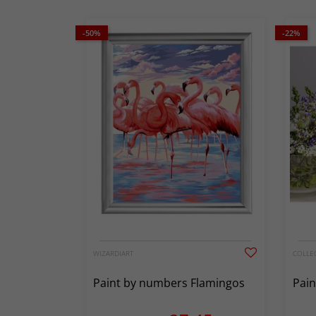
-50%
-22%
WIZARDIART
COLLEC
Paint by numbers Flamingos
Pai