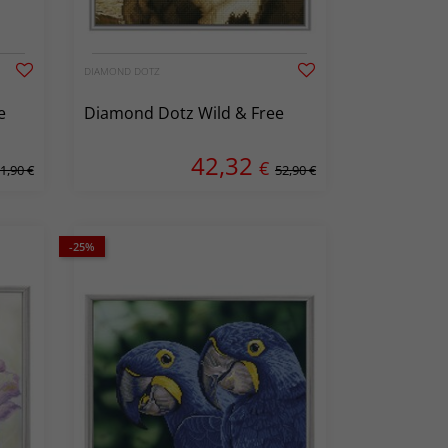
DIAMOND DOTZ
e
Diamond Dotz Wild & Free
42,32
€
1,90 €
52,90 €
-25%