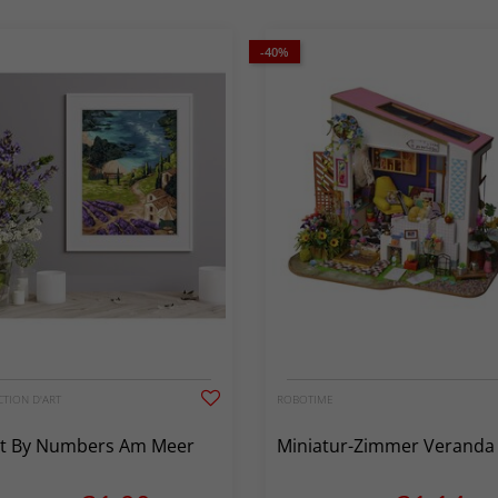
-40%
TION D'ART
ROBOTIME
nt By Numbers Am Meer
Miniatur-Zimmer Veranda