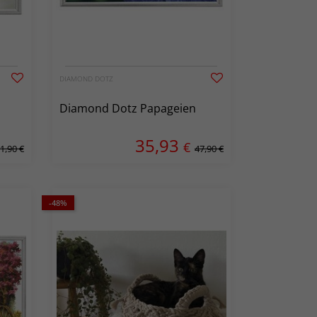
DIAMOND DOTZ
Diamond Dotz Papageien
35,93
€
1,90 €
47,90 €
-48%