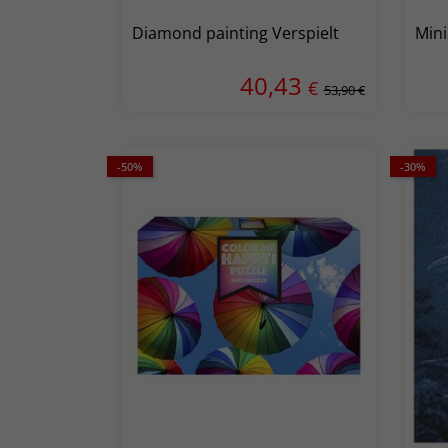
Diamond painting Verspielt
Min
40,43
€
53,90 €
-50%
-30%